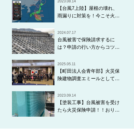
2023.08.14
【台風7上陸】屋根の壊れ、
雨漏りに対策を！今こそ火災
保険申請使えます！
2024.07.17
台風被害で保険請求するに
は？申請の行い方からコツま
で解説します！
2025.05.11
【町田法人会青年部】火災保
険建物調査エミールとして参
加させていただきました！
2023.09.14
【塗装工事】台風被害を受け
たら火災保険申請！！おりた
保険金で塗装工事を行えるか
もしれません！