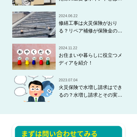
どのような対応をしたらい
い？
2024.06.22
修繕工事は火災保険がおり
る？リペア補修が保険金の該
当になる仕組みとは？
2024.11.22
お住まいや暮らしに役立つメ
ディアを紹介！
2023.07.04
火災保険で水増し請求はでき
るの？水増し請求とその実態
を解説！