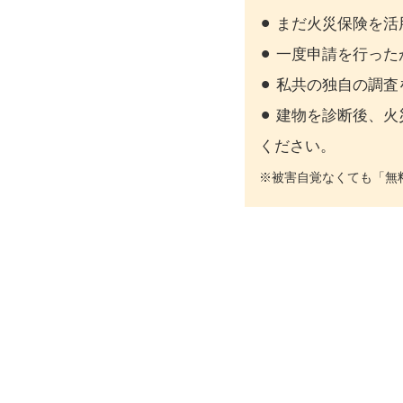
⚫︎ まだ火災保険
⚫︎ 一度申請を行
⚫︎ 私共の独自の
⚫︎ 建物を診断後
ください。
※被害自覚なくても「無