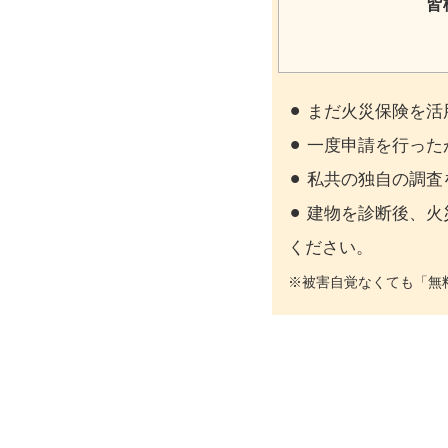
皆
⚫︎ まだ火災保険
⚫︎ 一度申請を行
⚫︎ 私共の独自の
⚫︎ 建物を診断後
ください。
※被害自覚なくても「無