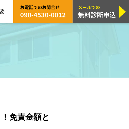
要
と！免責金額と